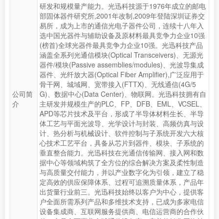
研发和规模量产能力。光迅科技源于1976年成立的邮电
部固体器件研究所,2001年改制,2009年登陆深圳证券交
易所，成为上市的通信光电子器件公司，连续十八年入
选中国光器件与辅助设备及原材料最具竞争力企业10强
(榜首)全球光器件最具竞争力企业10强。光迅科技产品
涵盖全系列光通信模块(Optical Transceivers)、无源光
器件/模块(Passive assemblies/modules)、光波导集成
器件、光纤放大器(Optical Fiber Amplifier),广泛应用于
骨干网、城域网、宽带接入(FTTX)、无线通信(4G/5
公司简
G)、数据中心(Data Center)、物联网。光迅科技拥有自
介
主研发并规模生产的PLC、FP、DFB、EML、VCSEL、
APD等芯片技术及平台，形成了半导体材料生长、半导
体工艺与平面光波导、光学设计与封装、高频仿真与设
计、热分析与机械设计、软件控制与子系统开发六大核
心技术工艺平台，具备从芯片到器件、模块、子系统的
垂直整合能力。光迅科技在光通信传输网、接入网和数
据中心等领域构筑了全方位的综合解决方案及柔性制造
与高质量交付能力，并以产业数字化为引领，建立了稳
定高效的供应保障体系、过程可追溯质量体系，产品年
出货量行业前三。光迅科技始终以客户为中心，提供客
户全面所需系列产品和多维技术支持，已成为多家电信
设备集成商、互联网服务提供商、电信运营商的合作伙