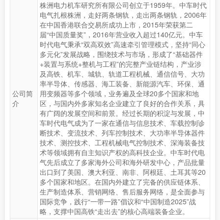
株洲电力机车研究所有限公司创立于1959年。中车时代
电气扎根株洲，走好两条钢轨，走出两条钢轨，2006年
在中国香港联合交易所成功上市，2015年荣获第二
届“中国质量奖”，2016年营业收入超过140亿元。中车
时代电气秉承“双高双效”高速牵引管理模式，坚持“同心
多元化”发展战略，围绕技术与市场，形成了“基础器件
+装置与系统+整机与工程”的完整产业链结构，产业涉
及高铁、机车、城轨、轨道工程机械、通信信号、大功
率半导体、传感器、海工装备、新能源汽车、环保、通
公司简
用变频器等多个领域，业务遍及全球20多个国家和地
介
区，与国内外多家知名企业建立了良好的合作关系，具
有广阔的发展空间和前景。经过长期的积淀与发展，中
车时代电气成为了一家在通信与信息技术、车载控制诊
断技术、变流技术、列车控制技术、大功率半导体器件
技术、测控技术、工程机械电气控制技术、深海装备技
术等领域拥有自主知识产权的高科技企业。中车时代电
气先后成立了多家海外公司和海外研发中心，产品批量
出口到了美国、澳大利亚、南非、阿根廷、土耳其等20
多个国家和地区。在国内外建立了完备的供应链体系、
生产制造体系、营销网络、售后服务网络，是全面参与
国际竞争，践行“一带一路”倡议和“中国制造2025”战
略，支撑中国高铁“走出去”的核心高端装备企业。