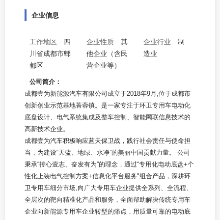
企业信息
工作地区:
四
企业性质:
其
企业行业:
制
川省成都市郫
他企业（含民
造业
都区
营企业等）
公司简介：
成都壹为新能源汽车有限公司成立于2018年9月,位于成都市
创新创业示范基地菁蓉镇。是一家专注于环卫专用车电动化
底盘设计、电气系统集成及整车控制、智能网联信息技术的
高新技术企业。
成都壹为汽车积极响应蓝天保卫战，践行社会责任与使命担
当，为建设“天蓝、地绿、水净”的美丽中国贡献力量。 公司
秉承“抟心壹志、奋发有为”的理念，通过“专用化电动底盘+个
性化上装电气控制方案+信息化平台服务"组合产品，深耕环
卫专用车细分市场,向广大专用车企业提供全系列、全流程、
全层次的靶向精准化产品和服务，全面帮助解决传统专用车
企业向新能源专用车企业转型的痛点，用质量可靠的电动底