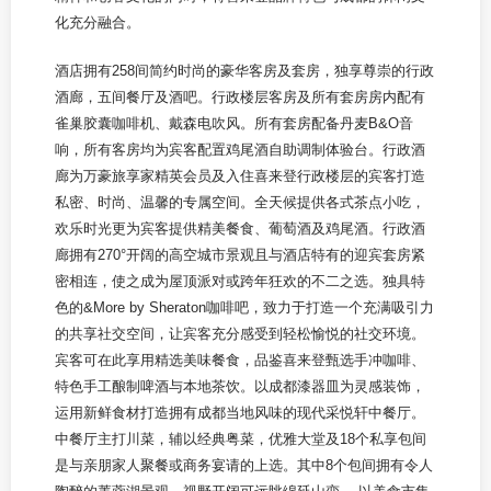
化充分融合。
酒店拥有258间简约时尚的豪华客房及套房，独享尊崇的行政
酒廊，五间餐厅及酒吧。行政楼层客房及所有套房房内配有
雀巢胶囊咖啡机、戴森电吹风。所有套房配备丹麦B&O音
响，所有客房均为宾客配置鸡尾酒自助调制体验台。行政酒
廊为万豪旅享家精英会员及入住喜来登行政楼层的宾客打造
私密、时尚、温馨的专属空间。全天候提供各式茶点小吃，
欢乐时光更为宾客提供精美餐食、葡萄酒及鸡尾酒。行政酒
廊拥有270°开阔的高空城市景观且与酒店特有的迎宾套房紧
密相连，使之成为屋顶派对或跨年狂欢的不二之选。独具特
色的&More by Sheraton咖啡吧，致力于打造一个充满吸引力
的共享社交空间，让宾客充分感受到轻松愉悦的社交环境。
宾客可在此享用精选美味餐食，品鉴喜来登甄选手冲咖啡、
特色手工酿制啤酒与本地茶饮。以成都漆器皿为灵感装饰，
运用新鲜食材打造拥有成都当地风味的现代采悦轩中餐厅。
中餐厅主打川菜，辅以经典粤菜，优雅大堂及18个私享包间
是与亲朋家人聚餐或商务宴请的上选。其中8个包间拥有令人