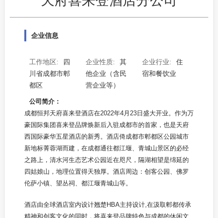
企业信息
工作地区:
四
企业性质:
其
企业行业:
住
川省成都市郫
他企业（含民
宿和餐饮业
都区
营企业等）
公司简介：
成都恒邦天府喜来登酒店在2022年4月23日盛大开业。作为万
豪国际集团喜来登品牌焕新后入驻成都市的首家，也是天府
西国际豪华五星酒店的新秀。酒店倚成都市郫都区公园城市
新地标菁蓉湖而建，在成都通往都江堰、青城山景区的必经
之路上，清水河生态艺术公园近在咫尺，隔湖相望是绵延的
四姑娘山，地理位置得天独厚。酒店周边：创客公园、佛罗
伦萨小镇、望丛祠、都江堰青城山等。
酒店由全球酒店室内设计翘楚HBA主持设计,在汲取郫都传承
精神和创客文化的同时，将喜来登品牌特色与成都的休闲文