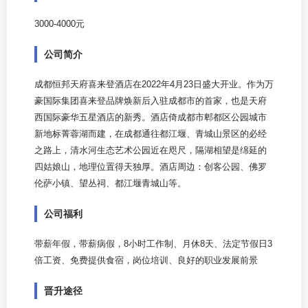
3000-4000元
公司简介
成都恒邦天府喜来登酒店在2022年4月23日盛大开业。作为万
豪国际集团喜来登品牌焕新后入驻成都市的首家，也是天府
西国际豪华五星酒店的新秀。酒店倚成都市郫都区公园城市
新地标菁蓉湖而建，在成都通往都江堰、青城山景区的必经
之路上，清水河生态艺术公园近在咫尺，隔湖相望是绵延的
四姑娘山，地理位置得天独厚。酒店周边：创客公园、佛罗
伦萨小镇、望丛祠、都江堰青城山等。
公司福利
带薪年假，带薪病假，8小时工作制、月休8天、法定节假日3
倍工资、免费提供食宿，岗位培训、良好的职业发展前景
晋升途径