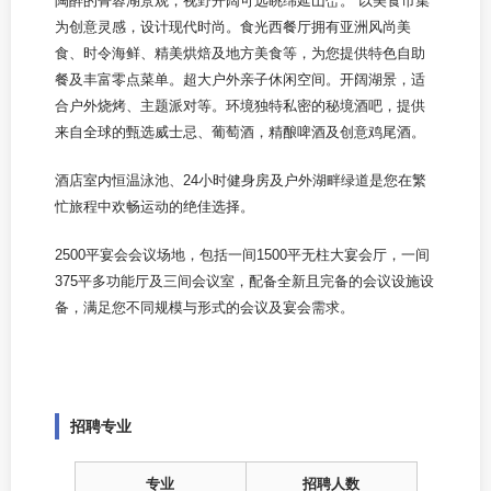
陶醉的菁蓉湖景观，视野开阔可远眺绵延山峦。 以美食市集
为创意灵感，设计现代时尚。食光西餐厅拥有亚洲风尚美
食、时令海鲜、精美烘焙及地方美食等，为您提供特色自助
餐及丰富零点菜单。超大户外亲子休闲空间。开阔湖景，适
合户外烧烤、主题派对等。环境独特私密的秘境酒吧，提供
来自全球的甄选威士忌、葡萄酒，精酿啤酒及创意鸡尾酒。
酒店室内恒温泳池、24小时健身房及户外湖畔绿道是您在繁
忙旅程中欢畅运动的绝佳选择。
2500平宴会会议场地，包括一间1500平无柱大宴会厅，一间
375平多功能厅及三间会议室，配备全新且完备的会议设施设
备，满足您不同规模与形式的会议及宴会需求。
招聘专业
专业
招聘人数