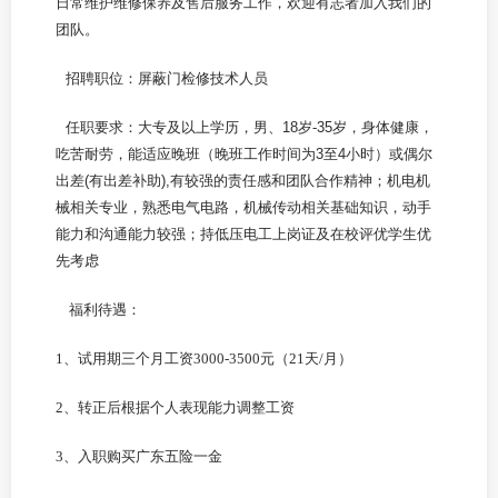
日常维护维修保养及售后服务工作，欢迎有志者加入我们的
团队。
招聘职位：屏蔽门检修技术人员
任职要求：
大专及以上学历，男、18岁-35岁，身体健康，
吃苦耐劳，能适应晚班（晚班工作时间为3至4小时）或偶尔
出差(有出差补助),有较强的责任感和团队合作精神；机电机
械相关专业，熟悉电气电路，机械传动相关基础知识，动手
能力和沟通能力较强；持低压电工上岗证及在校评优学生优
先考虑
福利待遇：
1、试用期三个月工资
3000-3500
元（
2
1
天
/
月）
2、转正后根据个人表现能力调整工资
3、入职购买广东五险一金