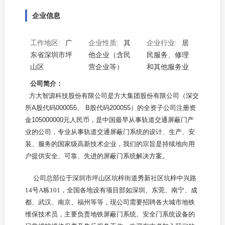
企业信息
工作地区:
广
企业性质:
其
企业行业:
居
东省深圳市坪
他企业（含民
民服务、修理
山区
营企业等）
和其他服务业
公司简介：
方大智源科技股份有限公司是方大集团股份有限公司（深交
所A股代码000055、 B股代码200055）的全资子公司注册资
金105000000元人民币，是中国最早从事轨道交通屏蔽门产
业的公司，专业从事轨道交通屏蔽门系统的设计、生产、安
装、服务的国家级高新技术企业，我们的宗旨是持续地向用
户提供安全、可靠、先进的屏蔽门系统解决方案。
公司总部位于深圳市
坪山区坑梓街道秀新社区坑梓中兴路
14
号
A
栋
101
，全国各地设有项目部如深圳、
东莞、南宁、
成
都、
武汉、南京、
福州
等等，现公司需要
招聘各大城市地铁
维保技术员
，主要负责地铁屏蔽门系统、安全门系统设备的